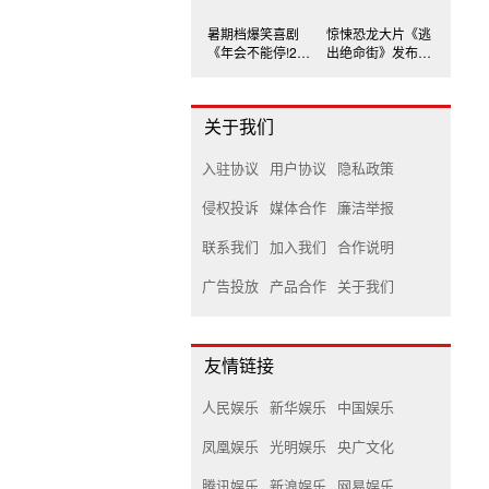
暑期档爆笑喜剧
惊悚恐龙大片《逃
《年会不能停!2》
出绝命街》发布中
主演出席深圳路演
国独家海报
关于我们
入驻协议
用户协议
隐私政策
侵权投诉
媒体合作
廉洁举报
联系我们
加入我们
合作说明
广告投放
产品合作
关于我们
友情链接
人民娱乐
新华娱乐
中国娱乐
凤凰娱乐
光明娱乐
央广文化
腾讯娱乐
新浪娱乐
网易娱乐