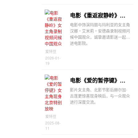
电影《重返寂静岭》女主角录制视频问候中国观众
电影中饰演玛丽与玛利亚的女主角
汉娜・艾米莉・安德森录制视频问
候中国观众，诚挚邀请影迷一起走
进电影院。
爱特豆
2026-01-
19
电影《爱的暂停键》女主角现身北京特别放映
影片女主角、北影节影后赫尔加·
古莲更惊喜现身映后，与一众观众
进行深度交流。
爱特豆
2025-08-
11