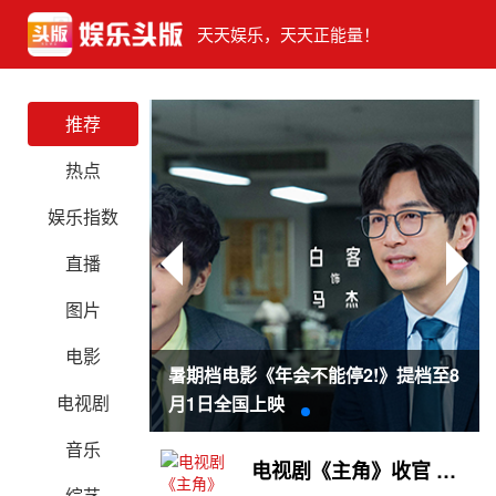
天天娱乐，天天正能量！
推荐
热点
娱乐指数
直播
图片
电影
蘼》于广东佛山开
暑期档电影《年会不能停2!》提档至8
电视剧
月1日全国上映
音乐
电视剧《主角》收官 张嘉益十年“陕西三部曲”沉淀演员本真
综艺