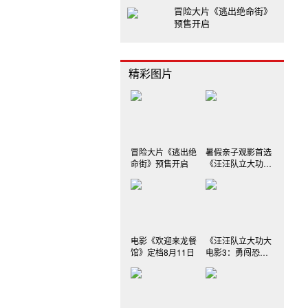
冒险大片《逃出绝命街》
预售开启
精彩图片
冒险大片《逃出绝
暑假亲子观影首选
命街》预售开启
《汪汪队立大功大
电影3》
电影《欢迎来龙餐
《汪汪队立大功大
馆》定档8月11日
电影3：勇闯恐龙
岛》发布三款制式
海报