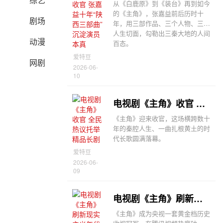
从《白鹿原》到《装台》再到如今
的《主角》，张嘉益前后历时十
剧场
年，用三部作品、三个人物、三种
人生切面，勾勒出三秦大地的人间
动漫
百态。
爱特豆
网剧
2026-06-
10
电视剧《主角》收官 全民热议托举精品长剧
《主角》迎来收官，这场横跨数十
年的秦腔人生、一曲扎根黄土的时
代长歌圆满落幕。
爱特豆
2026-06-
09
电视剧《主角》刷新现实主义年代剧收视热度纪录
《主角》成为央视一套黄金档历史