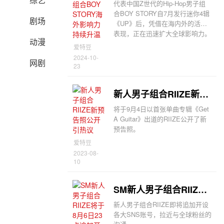
代表中国Z世代的Hip-Hop男子组
合BOY STORY自7月发行迷你4辑
剧场
《UP》后，凭借在海内外的活跃
表现，正在迅速扩大全球影响力。
动漫
爱特豆
2024-10-
网剧
23
新人男子组合RIIZE新预告照公开引热议
将于9月4日以首张单曲专辑《Get
A Guitar》出道的RIIZE公开了新
预告照。
爱特豆
2023-08-
10
SM新人男子组合RIIZE将于8月6日23点追加开通SNS账号
新人男子组合RIIZE即将追加开设
各大SNS账号，拉近与全球粉丝的