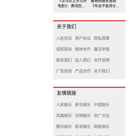
《汪汪队立大功大
暑期档爆笑喜剧
电影3：勇闯恐龙
《年会不能停!2》
岛》发布三款制式
主演出席深圳路演
海报
关于我们
入驻协议
用户协议
隐私政策
侵权投诉
媒体合作
廉洁举报
联系我们
加入我们
合作说明
广告投放
产品合作
关于我们
友情链接
人民娱乐
新华娱乐
中国娱乐
凤凰娱乐
光明娱乐
央广文化
腾讯娱乐
新浪娱乐
网易娱乐