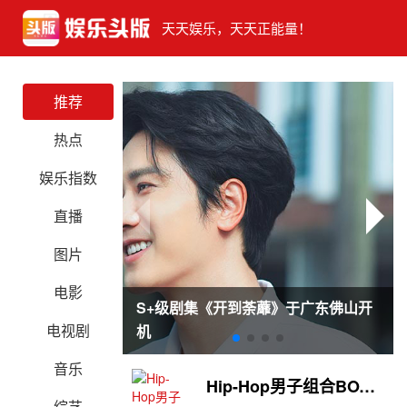
天天娱乐，天天正能量！
推荐
热点
娱乐指数
直播
图片
电影
S+级剧集《开到荼蘼》于广东佛山开
电视剧
机
音乐
Hip-Hop男子组合BOY STORY海外影响力持续升温
综艺