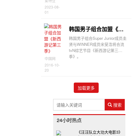
爱特豆
2023-08-
01
韩国男子组合加盟《新西游记第三季》
韩国男子组合Super Junior成员圭
贤与WINNER成员宋旻浩将合流
tvN综艺节目《新西游记第三
季》。
中国网
2016-10-
20
加载更多
搜索
24小时热点
《汪汪队立大功大电影3》