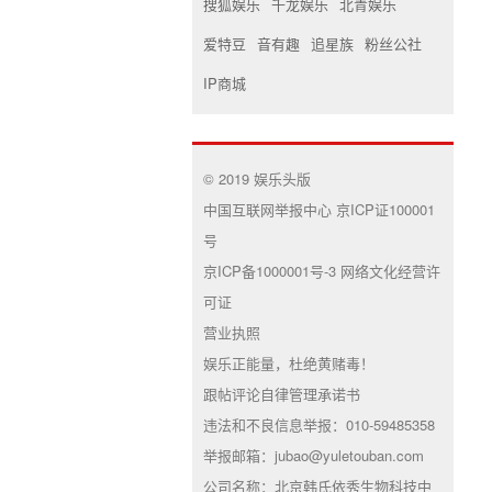
搜狐娱乐
千龙娱乐
北青娱乐
爱特豆
音有趣
追星族
粉丝公社
IP商城
© 2019 娱乐头版
中国互联网举报中心 京ICP证100001
号
京ICP备1000001号-3 网络文化经营许
可证
营业执照
娱乐正能量，杜绝黄赌毒！
跟帖评论自律管理承诺书
违法和不良信息举报：010-59485358
举报邮箱：jubao@yuletouban.com
公司名称：北京韩氏依秀生物科技中