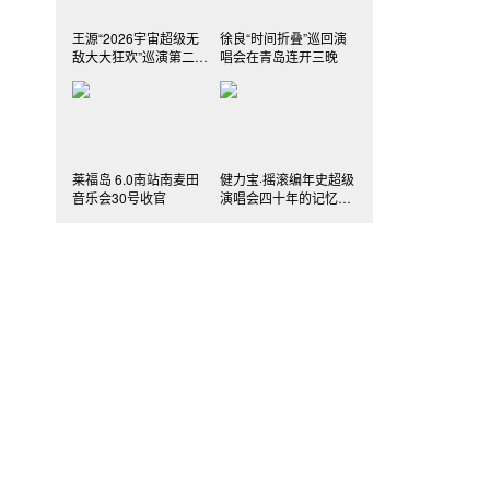
王源“2026宇宙超级无
徐良“时间折叠”巡回演
敌大大狂欢”巡演第二站
唱会在青岛连开三晚
在合肥举办
莱福岛 6.0南站南麦田
健力宝·摇滚编年史超级
音乐会30号收官
演唱会四十年的记忆落
幕