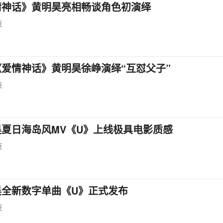
情神话》黄明昊亮相畅谈角色初演绎
豆
《爱情神话》黄明昊徐峥演绎“互怼父子”
豆
昊夏日海岛风MV《U》上线极具电影质感
豆
昊全新数字单曲《U》正式发布
豆