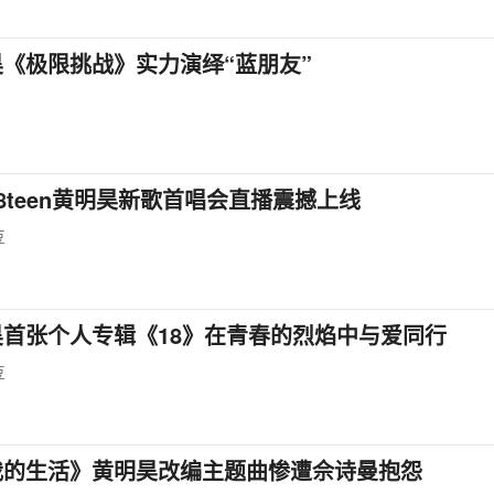
《极限挑战》实力演绎“蓝朋友”
t18teen黄明昊新歌首唱会直播震撼上线
豆
昊首张个人专辑《18》在青春的烈焰中与爱同行
豆
我的生活》黄明昊改编主题曲惨遭佘诗曼抱怨