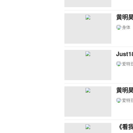
黄明昊
身体
Jus
爱特
黄明
爱特
《看