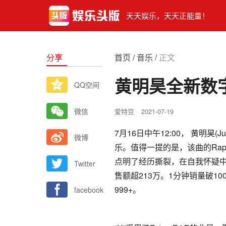
天天娱乐，天天正能量！
分享
首页
/
音乐
/
正文
黄明昊全新数
QQ空间
微信
爱特豆
2021-07-19
7月16日中午12:00， 黄明昊
微博
乐。值得一提的是，该曲的Rap歌
点明了经历撕裂，在自我怀疑中
Twitter
售额超213万。1分钟销量破1
999+。
facebook