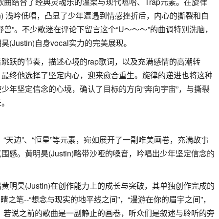
曲风，歌曲结合了经典灵魂乐的温柔与现代嘻哈、Trap元素。在旋律
tin) 浅吟低唱，凸显了少年遭遇到情感挫折后，内心的撕裂和自
野兽”。不少歌迷在评论下留言这个“U～～～”的曲调特别洗脑，
ustin)自身vocal实力的完美展现。
跳跃的节奏，描述心境的rap歌词，以及充满感情的高潮转
，最终他选择了坚定内心，迎来愈合重生。旋律的递进也将这种
少年坚定信念的心境，确认了目标的方向“奔向宇宙”，与撕裂
长。
”、“天边”、“恒星”等元素，宛如展开了一副唯美画卷，充满故事
感。黄明昊(Justin)略带沙哑的嗓音，吟唱出少年坚定信念的
明昊(Justin)在创作能力上的成长与突破，其单独创作完成的
睛之笔--“想念与现实的地平线之间”，“漫游在你的眉宇之间”，
特”，若说之前的歌曲是一副静止的画卷，听众们是叙述与聆听的旁