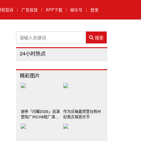
侵权投诉
｜
广告投放
｜
APP下载
｜
娱乐号
｜
登录
搜索
24小时热点
精彩图片
谢帝「闪耀2026」巡演
作为压轴嘉宾登台荆州
登陆广州CH8蛙厂演艺
纪南古城音乐节
中心