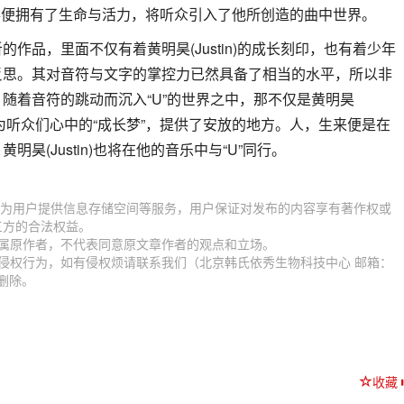
卷便拥有了生命与活力，将听众引入了他所创造的曲中世界。
的作品，里面不仅有着黄明昊(Justin)的成长刻印，也有着少年
反思。其对音符与文字的掌控力已然具备了相当的水平，所以非
随着音符的跳动而沉入“U”的世界之中，那不仅是黄明昊
界，也为听众们心中的“成长梦”，提供了安放的地方。人，生来便是在
昊(Justin)也将在他的音乐中与“U”同行。
.com）为用户提供信息存储空间等服务，用户保证对发布的内容享有著作权或
三方的合法权益。
归属原作者，不代表同意原文章作者的观点和立场。
侵权行为，如有侵权烦请联系我们（北京韩氏依秀生物科技中心 邮箱：
时删除。
收藏