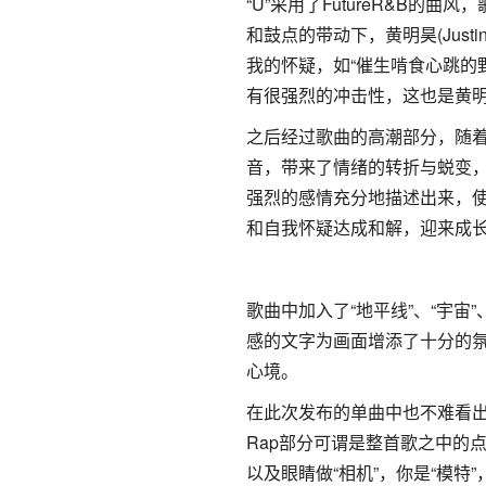
“U”采用了FutureR&B的
和鼓点的带动下，黄明昊(Jus
我的怀疑，如“催生啃食心跳的
有很强烈的冲击性，这也是黄明昊(J
之后经过歌曲的高潮部分，随着
音，带来了情绪的转折与蜕变
强烈的感情充分地描述出来，使
和自我怀疑达成和解，迎来成
歌曲中加入了“地平线”、“宇宙
感的文字为画面增添了十分的氛围
心境。
在此次发布的单曲中也不难看出黄
Rap部分可谓是整首歌之中的点
以及眼睛做“相机”，你是“模