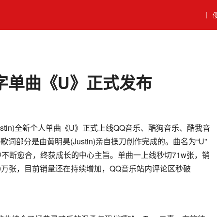
｜
字单曲《U》正式发布
(Justin)全新个人单曲《U》正式上线QQ音乐、酷狗音乐、酷我音
词部分是由黄明昊(Justin)亲自操刀创作完成的。曲名为“U”
不断愈合，终获成长的中心主旨。单曲一上线秒切71w张，销
00万张，目前销量还在持续增加，QQ音乐站内评论区秒破