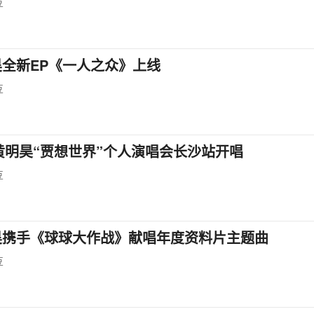
豆
昊全新EP《一人之众》上线
豆
3黄明昊“贾想世界”个人演唱会长沙站开唱
豆
昊携手《球球大作战》献唱年度资料片主题曲
豆