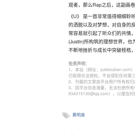
观者，那么Rap之后，这副画
《U》 是一首非常值得细细聆听
的洒脱以及对梦想，对自身的
常容易就引起了听众们的共情，
(Justin)所构筑的理想世
不断地挫折与成长中突破桎梏，黄明
免责声明：
1、本站（网址：yuletouban
已取得合法授权，不会侵犯任何第
2、刊载的文章由平台用户所有权
3、因平台信息海量，无法杜绝所有
934315130@qq.com），以便及
黄明昊