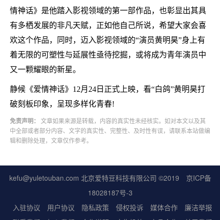
情神话》是他踏入影视领域的第一部作品，也彰显出其具
有多栖发展的非凡天赋，正如他自己所说，希望大家会喜
欢这个作品，同时，迈入影视领域的“演员黄明昊”身上有
着无限的可塑性与延展性亟待挖掘，或将成为青年演员中
又一颗耀眼的新星。
静候《爱情神话》12月24日正式上映，看“白鸽”黄明昊打
破刻板印象，呈现多样化青春!
免责声明：
文章如果来源是转载，内容的真实性未经核实。如对本文以及其
中全部或者部分内容、文字的真实性、完整性、及时性有误，请联系本站做编
辑和删除处理，文章仅作参考。
kefu@yuletouban.com 北京爱特豆科技有限公司 ©2019
京ICP备
18028187号-3
入驻协议
用户协议
隐私政策
侵权投诉
媒体合作
廉洁举报