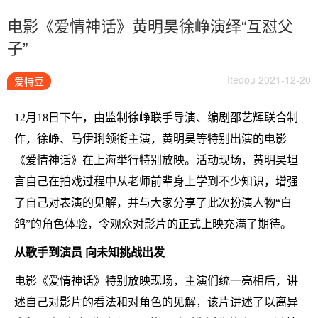
电影《爱情神话》黄明昊徐峥演绎“互怼父
子”
Itedou 2021-12-20
爱特豆
12月18日下午，由监制徐峥联手导演、编剧邵艺辉联合制
作，徐峥、马伊琍领衔主演，黄明昊等特别出演的电影
《爱情神话》在上海举行特别放映。活动现场，黄明昊坦
言自己在拍戏过程中从老师前辈身上学到不少知识，增强
了自己对表演的见解，并与大家分享了此次扮演人物“白
鸽”的角色体验，令观众对影片的正式上映充满了期待。
从歌手到演员 向未知挑战出发
电影《爱情神话》特别放映现场，主演们统一亮相后，讲
述自己对影片的看法和对角色的见解，该片讲述了以离异