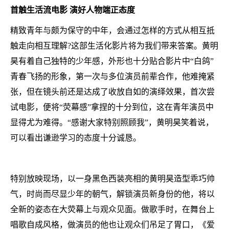
首触生活流电影 演好人物端正态度
精致青年与颇为保守的中年，会通过怎样的方式从相互抵
触走向相互理解?这部生活化影片将为我们带来答案。黄明
昊有着自己独特的少年感，外形也十分贴合影片中“白鸽”
青春飞扬的形象，第一次与多位演员前辈合作，他难掩紧
张，但在镜头前还是达成了收放自如的演绎效果，首次尝
试电影，便将“荧幕感”拿捏的十分到位，这在青年演员中
显得尤为难得。“感谢大家特别照顾我”，黄明昊笑着说，
可以看出谦逊学习的态度十分诚恳。
特别放映现场，以一身黑色西装亮相的黄明昊造型乖巧帅
气，时尚而尽显少年的朝气，解锁演员新身份的他，将以
全新的姿态在大荧幕上与观众见面。做歌手时，在舞台上
唱歌自成风格，做演员的他也让观众们吊足了胃口，《爱