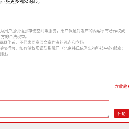
演征服更多观众的心。
.com）为用户提供信息存储空间等服务，用户保证对发布的内容享有著作权或
三方的合法权益。
归属原作者，不代表同意原文章作者的观点和立场。
侵权行为，如有侵权烦请联系我们（北京韩氏依秀生物科技中心 邮箱：
时删除。
收藏
评论