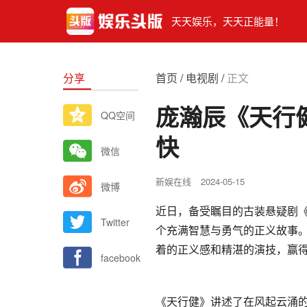
天天娱乐，天天正能量！
分享
首页
/
电视剧
/
正文
庞瀚辰《天行
QQ空间
快
微信
新娱在线
2024-05-15
微博
近日，备受瞩目的古装悬疑剧
Twitter
个充满智慧与勇气的正义故事
着的正义感和精湛的演技，赢
facebook
《天行健》讲述了在风起云涌