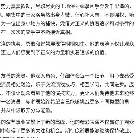
方势力蠢蠢欲动，尽职尽责的王地保为缉拿凶手奔赴千里追凶，
中。剧集中的王家洛虽然出身卑微，但心怀大志，不畏强权，始
身为一位出身小地方的捕快，凭借对正义的执着追求和对条律的
，在一次次的交手中不断接近真相。
家洛的执着、勇敢和智慧展现得栩栩如生。他的表演不仅让观众
，更让人们感受到了正义的力量和执着追求的价值。
、友善的演员。他深入角色，仔细体会每一个细节，用心去感受
他演员相处融洽，乐于交流演戏技巧，相互学习，共同进步。庞
现，不仅让观众看到了他的演技实力，更让人们期待他未来能够
为一名演员，庞瀚辰始终希望自己能够挑战更多不同类型的角
，并从中汲取养分与能量。
辰的演艺事业又攀上了新的高峰，他的精彩表演不仅赢得了观众
圈中获得了更多的关注和机会。期待庞瀚辰能够继续保持敬业、