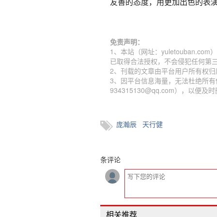
友善的态度，用更加出色的表
免责声明：
1、本站（网址：yuletouban
已取得合法授权，不会侵犯任何第
2、刊载的文章由平台用户所有权
3、因平台信息海量，无法杜绝所有
934315130@qq.com），以便及
庞瀚辰
天行健
条评论
相关推荐