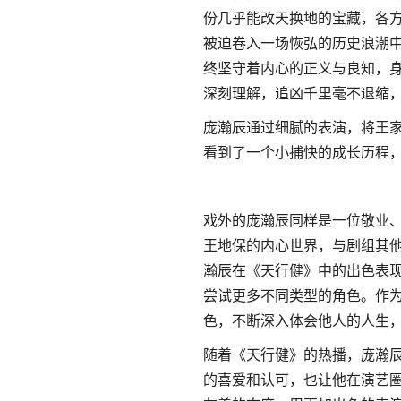
份几乎能改天换地的宝藏，各
被迫卷入一场恢弘的历史浪潮
终坚守着内心的正义与良知，
深刻理解，追凶千里毫不退缩
庞瀚辰通过细腻的表演，将王
看到了一个小捕快的成长历程
戏外的庞瀚辰同样是一位敬业
王地保的内心世界，与剧组其
瀚辰在《天行健》中的出色表
尝试更多不同类型的角色。作
色，不断深入体会他人的人生
随着《天行健》的热播，庞瀚
的喜爱和认可，也让他在演艺