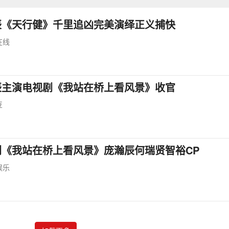
辰《天行健》千里追凶完美演绎正义捕快
在线
辰主演电视剧《我站在桥上看风景》收官
豆
剧《我站在桥上看风景》庞瀚辰何瑞贤智裕CP
娱乐