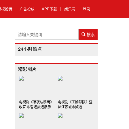
侵权投诉
｜
广告投放
｜
APP下载
｜
娱乐号
｜
登录
搜索
24小时热点
精彩图片
电视剧《暗夜与黎明》
电视剧《王牌部队》登
收官 陈哲远聂远展示初
陆江苏城市频道
代公安风采