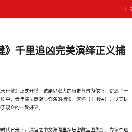
｜
健》千里追凶完美演绎正义捕
《天行健》正式开播，该剧以宏大的历史背景为依托，讲述了一
。剧中，青年演员庞瀚辰饰演的捕快王家洛（王地保），以其执
得了观众的一致好评。
的时代背景下，深宫之中文渊阁里净坛密藏宝图失窃，为争夺这