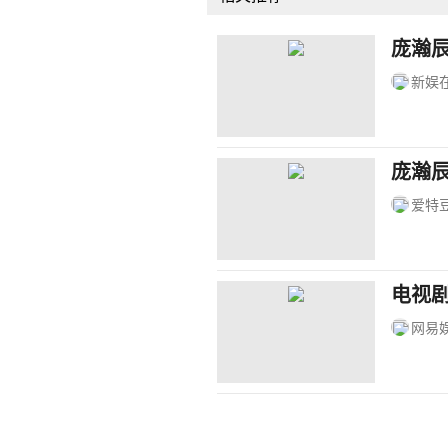
庞瀚
新娱
庞瀚
爱特
电视
网易