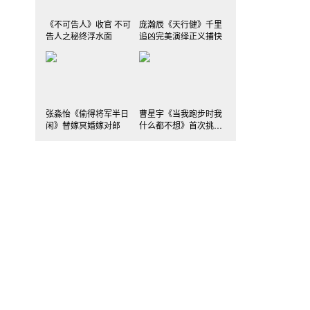
《不可告人》收官 不可
庞瀚辰《天行健》千里
告人之秘终浮水面
追凶完美演绎正义捕快
张淼怡《偷得将军半日
曹星宇《当我跑步时我
闲》替嫁冥婚嫁对郎
什么都不想》首次挑战
反派角色