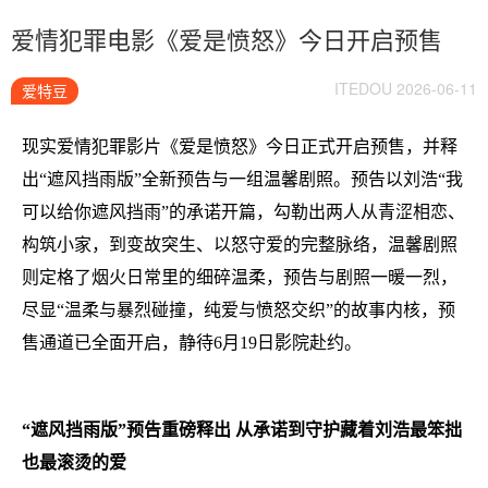
爱情犯罪电影《爱是愤怒》今日开启预售
ITEDOU 2026-06-11
爱特豆
现实爱情犯罪影片《爱是愤怒》今日正式开启预售，并释
出“遮风挡雨版”全新预告与一组温馨剧照。预告以刘浩“我
可以给你遮风挡雨”的承诺开篇，勾勒出两人从青涩相恋、
构筑小家，到变故突生、以怒守爱的完整脉络，温馨剧照
则定格了烟火日常里的细碎温柔，预告与剧照一暖一烈，
尽显“温柔与暴烈碰撞，纯爱与愤怒交织”的故事内核，预
售通道已全面开启，静待6月19日影院赴约。
“遮风挡雨版”预告重磅释出 从承诺到守护藏着刘浩最笨拙
也最滚烫的爱