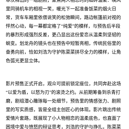
本次释出的一组剧照，聚焦两人相恋时的细碎温柔：晚风
里同骑机车的相视一笑，暖光下一起准备饭菜的烟火日
常，货车车厢里依偎说笑的松弛瞬间，路边帐篷前对视的
怦然心动，每一幕都定格了“纯爱”的模样，与预告后半段
的暴烈形成强烈反差，更凸显出这份爱恋从温柔到坚韧的
蜕变。划龙舟的镜头也在预告中短暂亮相，传统民俗里的
奋勇向前，恰如刘浩为守护陈菜菜拼尽全力的模样，让角
色弧光更显立体。
影片预售正式开启，观众可提前锁定座位，共同奔赴这场
“以爱为盾，以怒为刃”的滚烫之约。从前期筹备到杀青打
磨，剧组潜心雕琢每一处细节，预告里的情感张力、剧照
里的写实质感，皆是全组主创匠心的体现。影片跳出传统
爱情片套路，既展现了小人物相恋的温柔底色，也直面了
困境中爱与愤怒的辩证思考，刘浩的守护与挣扎，陈菜菜