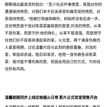
眼眶喊出最滚烫的剖白：“至少在这件事情里，是我对你的
遭遇保持愤怒，对我们本不应该承受的痛苦保持愤怒，对
恶保持愤怒。”他被打得遍体鳞伤，却始终没有后退一步，
这份愤怒源于他对陈菜菜最极致的爱意;刘浩的愤怒，从来
不是伤害，而是守护;他的挣扎，从来不是逞强，而是想守
住他们好不容易拼凑起来的家。火光里，两个满身伤痕的
人紧紧相拥，过往温馨片段与此刻的狼狈重叠，刘浩的
爱，笨拙却赤诚，隐忍却滚烫，他用一身伤痕告诉陈菜
菜：我可能不懂完美的爱，但我会用自己的方式，为你挡
住所有风雨。
温馨剧照同步上线定格烟火日常 影片正式官宣预售开启