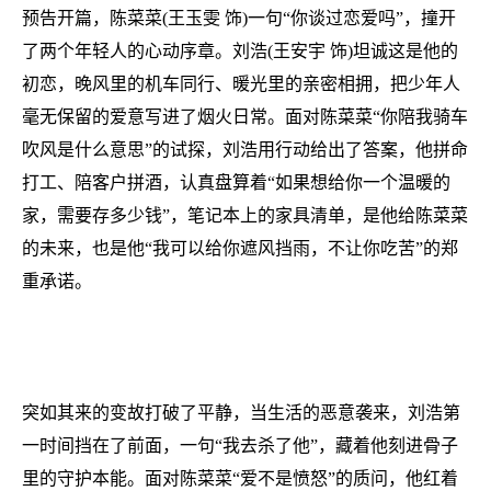
预告开篇，陈菜菜(王玉雯 饰)一句“你谈过恋爱吗”，撞开
了两个年轻人的心动序章。刘浩(王安宇 饰)坦诚这是他的
初恋，晚风里的机车同行、暖光里的亲密相拥，把少年人
毫无保留的爱意写进了烟火日常。面对陈菜菜“你陪我骑车
吹风是什么意思”的试探，刘浩用行动给出了答案，他拼命
打工、陪客户拼酒，认真盘算着“如果想给你一个温暖的
家，需要存多少钱”，笔记本上的家具清单，是他给陈菜菜
的未来，也是他“我可以给你遮风挡雨，不让你吃苦”的郑
重承诺。
突如其来的变故打破了平静，当生活的恶意袭来，刘浩第
一时间挡在了前面，一句“我去杀了他”，藏着他刻进骨子
里的守护本能。面对陈菜菜“爱不是愤怒”的质问，他红着