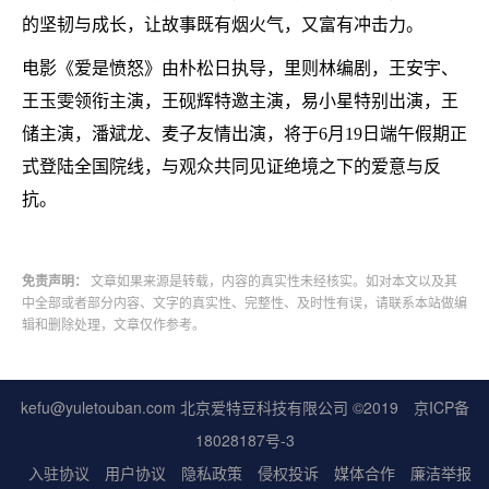
的坚韧与成长，让故事既有烟火气，又富有冲击力。
电影《爱是愤怒》由朴松日执导，里则林编剧，王安宇、
王玉雯领衔主演，王砚辉特邀主演，易小星特别出演，王
储主演，潘斌龙、麦子友情出演，将于6月19日端午假期正
式登陆全国院线，与观众共同见证绝境之下的爱意与反
抗。
免责声明：
文章如果来源是转载，内容的真实性未经核实。如对本文以及其
中全部或者部分内容、文字的真实性、完整性、及时性有误，请联系本站做编
辑和删除处理，文章仅作参考。
kefu@yuletouban.com 北京爱特豆科技有限公司 ©2019
京ICP备
18028187号-3
入驻协议
用户协议
隐私政策
侵权投诉
媒体合作
廉洁举报